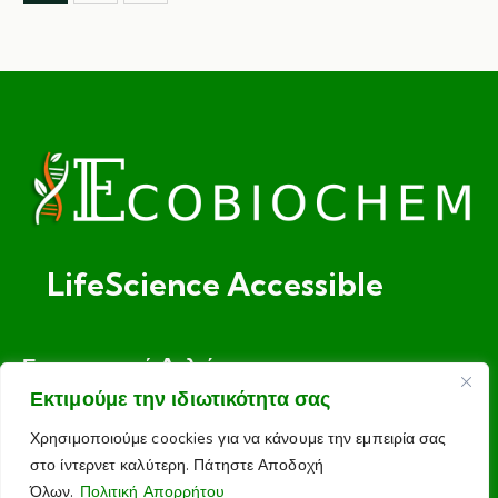
LifeScience Accessible
Ενημερωτικό Δελτίο
Το email σας
Εκτιμούμε την ιδιωτικότητα σας
Χρησιμοποιούμε coockies για να κάνουμε την εμπειρία σας
στο ίντερνετ καλύτερη. Πάτηστε Αποδοχή
Όλων.
Πολιτική Απορρήτου